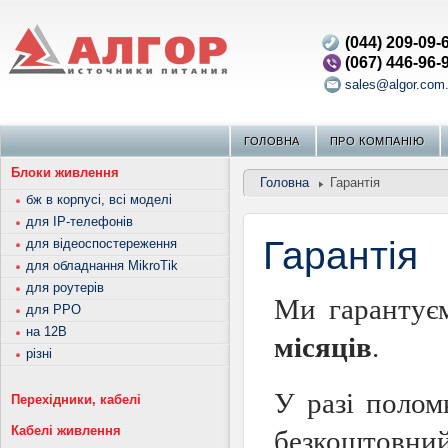
(044) 209-09-
(067) 446-96-
sales@algor.com
ГОЛОВНА
ПРО КОМПАНIЮ
Блоки живлення
Головна
Гарантiя
бж в корпусі, всі моделі
для IP-телефонів
Гарантія
для відеоспостереження
для обладнання MikroTik
для роутерів
Ми гарантує
для РРО
на 12В
місяців
.
різні
У разі полом
Перехідники, кабелі
Кабелі живлення
безкоштовний