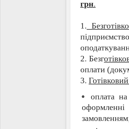
грн
.
1.
Безготівк
підприємст
оподаткуванн
2. Безг
отівко
оплати (доку
3.
Готівковий
оплата на
оформленні
замовленням