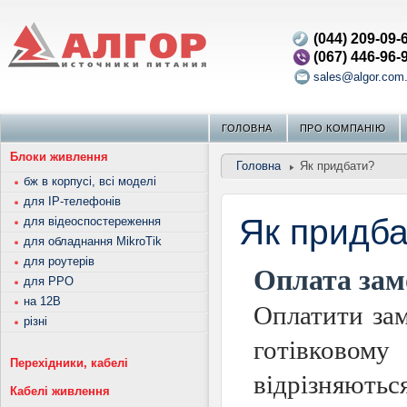
(044) 209-09-
(067) 446-96-
sales@algor.com
ГОЛОВНА
ПРО КОМПАНIЮ
Блоки живлення
Головна
Як придбати?
бж в корпусі, всі моделі
для IP-телефонів
Як придб
для відеоспостереження
для обладнання MikroTik
для роутерів
Оплата зам
для РРО
на 12В
Оплатити зам
різні
готівково
Перехідники, кабелі
відрізняютьс
Кабелі живлення